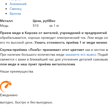
Алюминий
Свинец
Бронза
Металл
Цена, руб
Вес
Медь
510
за 1 кг
Прием меди в Кирове от жителей, учреждений и предприятий
обрабатывается, хорошо проводит электрический ток. Лом меди 
его по высокой цене.
Узнать стоимость приёма 1 кг меди можно
Скупка-приёмка «ЛомЪ» принимает этот цветмет
как в чистом в
При наличии большого количества меди
закажите его вывоз
. Подай
свяжется с вами в ближайший час для уточнения деталей самовыв
лом меди в наш пункт приёма металлолома
.
Наши преимущества
Ежедневно
выгодно, быстро и без выходных.